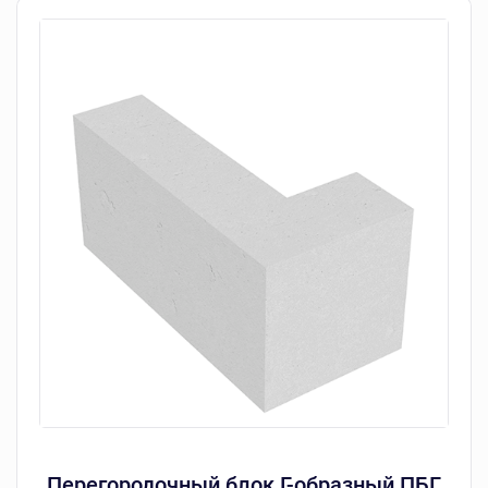
Перегородочный блок Г-образный ПБГ