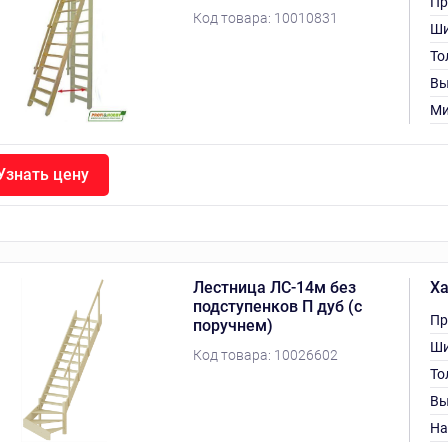
Пр
Код товара:
10010831
Ши
То
Вы
Ми
Узнать цену
Лестница ЛС-14м без
Ха
подступенков П дуб (с
Пр
поручнем)
Ши
Код товара:
10026602
То
Вы
На