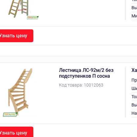
Вы
Ми
Узнать цену
Лестница ЛС-92м/2 без
Ха
подступенков П сосна
Пр
Код товара:
10012063
Ши
То
Вы
На
Узнать цену