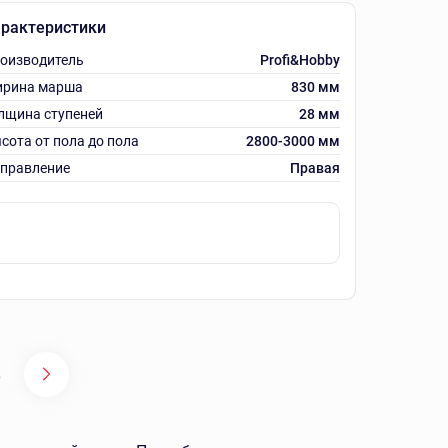
рактеристики
оизводитель
Profi&Hobby
рина марша
830 мм
лщина ступеней
28 мм
сота от пола до пола
2800-3000 мм
правление
Правая
5