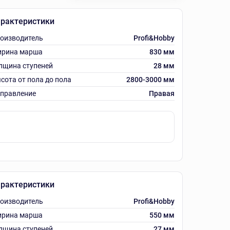
рактеристики
оизводитель
Profi&Hobby
рина марша
830 мм
лщина ступеней
28 мм
сота от пола до пола
2800-3000 мм
правление
Правая
рактеристики
оизводитель
Profi&Hobby
рина марша
550 мм
лщина ступеней
27 мм