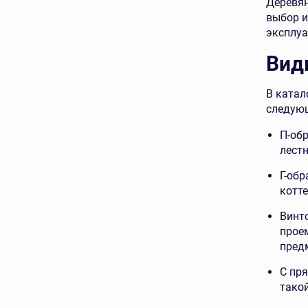
Деревян
выбор и
эксплуа
Вид
В катал
следую
П-обр
лест
Г-об
котт
Винт
прое
пред
С пр
такой