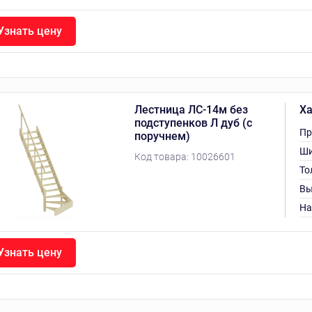
Узнать цену
Лестница ЛС-14м без
Ха
подступенков Л дуб (с
Пр
поручнем)
Ши
Код товара:
10026601
То
Вы
На
Узнать цену