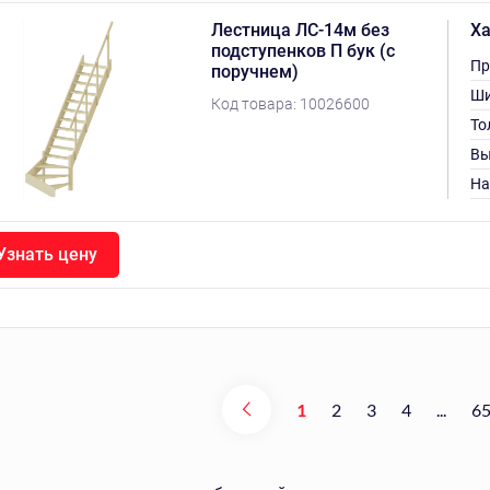
Лестница ЛС-14м без
Ха
подступенков П бук (с
Пр
поручнем)
Ши
Код товара:
10026600
То
Вы
На
Узнать цену
1
2
3
4
...
6