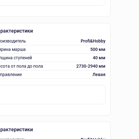
рактеристики
оизводитель
Profi&Hobby
рина марша
500 мм
лщина ступеней
40 мм
сота от пола до пола
2730-2940 мм
правление
Левая
рактеристики