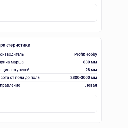
рактеристики
оизводитель
Profi&Hobby
рина марша
830 мм
лщина ступеней
28 мм
сота от пола до пола
2800-3000 мм
правление
Левая