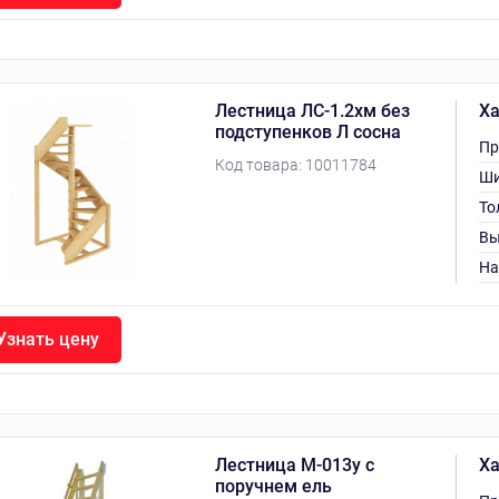
Лестница ЛС-1.2хм без
Ха
подступенков Л сосна
Пр
Код товара:
10011784
Ши
То
Вы
На
Узнать цену
Лестница М-013у с
Ха
поручнем ель