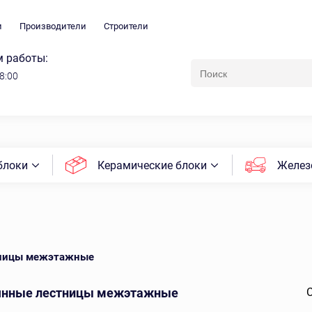
и
Производители
Строители
 работы:
18:00
блоки
Керамические блоки
Желез
тницы межэтажные
янные лестницы межэтажные