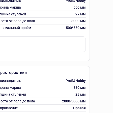
оизводитель
Profi&Hobby
рина марша
550 мм
лщина ступеней
27 мм
сота от пола до пола
3000 мм
нимальный проём
500*550 мм
рактеристики
оизводитель
Profi&Hobby
рина марша
830 мм
лщина ступеней
28 мм
сота от пола до пола
2800-3000 мм
правление
Правая