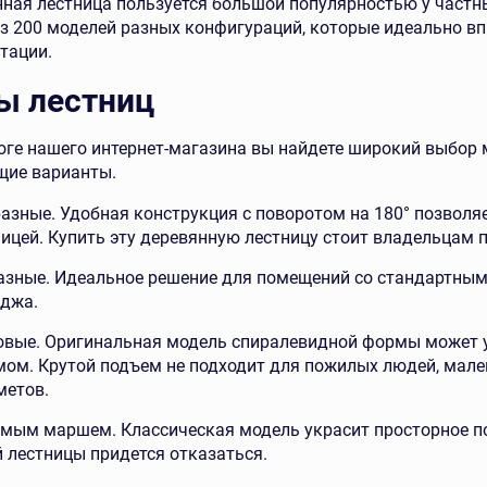
ная лестница пользуется большой популярностью у частн
з 200 моделей разных конфигураций, которые идеально вп
тации.
ы лестниц
оге нашего интернет-магазина вы найдете широкий выбор
щие варианты.
азные. Удобная конструкция с поворотом на 180° позволя
ницей. Купить эту деревянную лестницу стоит владельцам 
разные. Идеальное решение для помещений со стандартным
еджа.
овые. Оригинальная модель спиралевидной формы может 
мом. Крутой подъем не подходит для пожилых людей, мале
метов.
ямым маршем. Классическая модель украсит просторное по
 лестницы придется отказаться.