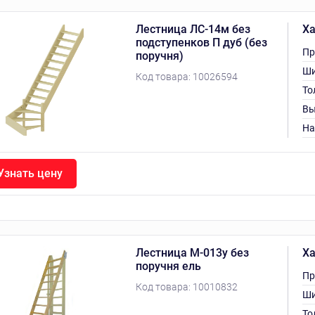
Лестница ЛС-14м без
Ха
подступенков П дуб (без
Пр
поручня)
Ши
Код товара:
10026594
То
Вы
На
Узнать цену
Лестница М-013у без
Ха
поручня ель
Пр
Код товара:
10010832
Ши
То