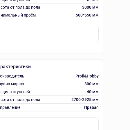
сота от пола до пола
3000 мм
нимальный проём
500*550 мм
рактеристики
оизводитель
Profi&Hobby
рина марша
800 мм
лщина ступеней
40 мм
сота от пола до пола
2700-2925 мм
правление
Правая