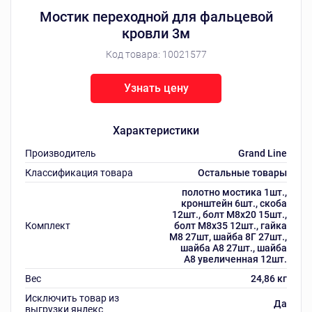
Мостик переходной для фальцевой
кровли 3м
Код товара:
10021577
Узнать цену
Характеристики
Производитель
Grand Line
Классификация товара
Остальные товары
полотно мостика 1шт.,
кронштейн 6шт., скоба
12шт., болт М8х20 15шт.,
Комплект
болт М8х35 12шт., гайка
М8 27шт, шайба 8Г 27шт.,
шайба А8 27шт., шайба
А8 увеличенная 12шт.
Вес
24,86 кг
Исключить товар из
Да
выгрузки яндекс