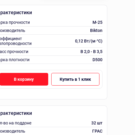
рактеристики
рка прочности
M-25
оизводитель
Bikton
эффициент
0,12 Вт/(м·°C)
плопроводности
асс прочности
B 2,0 - B 3,5
рка плотности
D500
В корзину
Купить в 1 клик
рактеристики
л-во на поддоне
32 шт
оизводитель
ГРАС