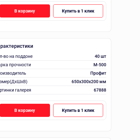
В корзину
Купить в 1 клик
рактеристики
л-во на поддоне
40 шт
рка прочности
М-500
оизводитель
Профит
змер(ДхШхВ)
650x300x200 мм
ртинки галерея
67888
В корзину
Купить в 1 клик