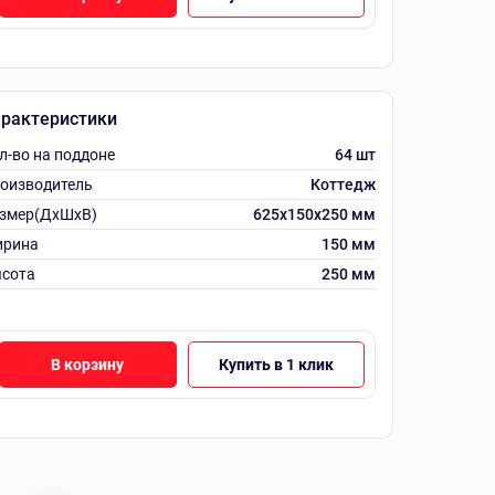
рактеристики
л-во на поддоне
64 шт
оизводитель
Коттедж
змер(ДхШхВ)
625х150х250 мм
рина
150 мм
сота
250 мм
В корзину
Купить в 1 клик