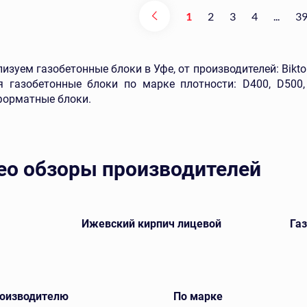
1
2
3
4
...
3
изуем газобетонные блоки в Уфе, от производителей: Bikton
я газобетонные блоки по марке плотности: D400, D500
форматные блоки.
ео обзоры производителей
Ижевский кирпич лицевой
Газ
роизводителю
По марке