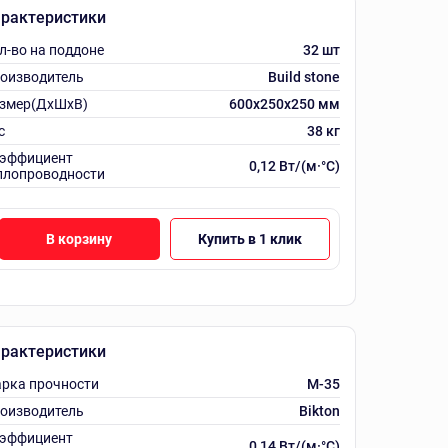
рактеристики
л-во на поддоне
32 шт
оизводитель
Build stone
змер(ДхШхВ)
600х250х250 мм
с
38 кг
эффициент
0,12 Вт/(м·°C)
плопроводности
В корзину
Купить в 1 клик
рактеристики
рка прочности
M-35
оизводитель
Bikton
эффициент
0,14 Вт/(м·°C)