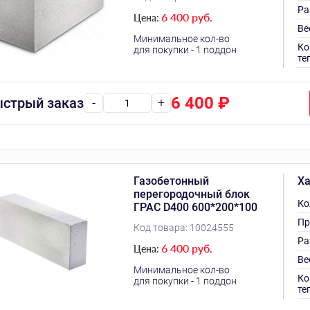
Ра
6 400 руб.
Цена:
Ве
Минимальное кол-во
Ко
для покупки - 1 поддон
те
6 400
₽
стрый заказ
-
+
Газобетонный
Ха
перегородочный блок
Ко
ГРАС D400 600*200*100
Пр
Код товара:
10024555
Ра
6 400 руб.
Цена:
Ве
Минимальное кол-во
Ко
для покупки - 1 поддон
те