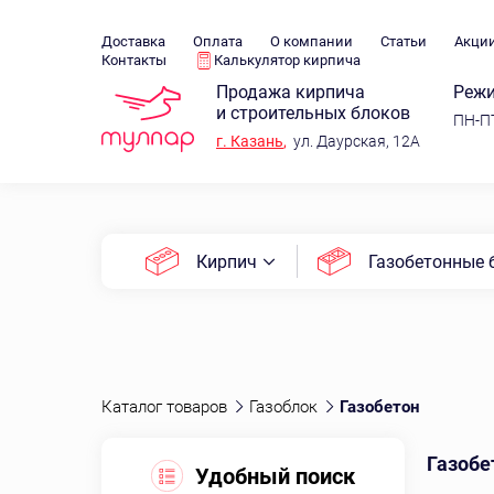
Доставка
Оплата
О компании
Статьи
Акци
Контакты
Калькулятор кирпича
Продажа кирпича
Режи
и строительных блоков
ПН-ПТ
г.
Казань
,
ул. Даурская, 12А
Кирпич
Газобетонные 
Каталог товаров
Газоблок
Газобетон
Газобе
Удобный поиск