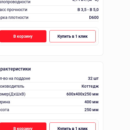
плопроводности
асс прочности
B 3,5 - B 5,0
рка плотности
D600
В корзину
Купить в 1 клик
рактеристики
л-во на поддоне
32 шт
оизводитель
Коттедж
змер(ДхШхВ)
600х400х250 мм
рина
400 мм
сота
250 мм
В корзину
Купить в 1 клик