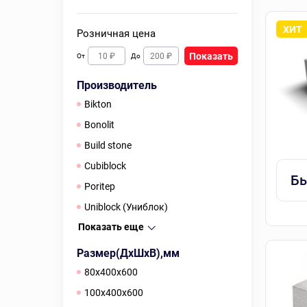
Розничная цена
Показать
От
До
Производитель
Bikton
Bonolit
Build stone
Cubiblock
Бы
Poritep
Uniblock (Униблок)
Показать еще
Размер(ДхШхВ),мм
80х400х600
100х400х600