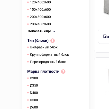
120х400х600
150х400х600
200х300х600
200х400х600
Показать еще
Бы
Тип (блоки)
U-образный блок
Крупноформатный блок
Перегородочный блок
Марка плотности
D300
D350
D400
D500
D600