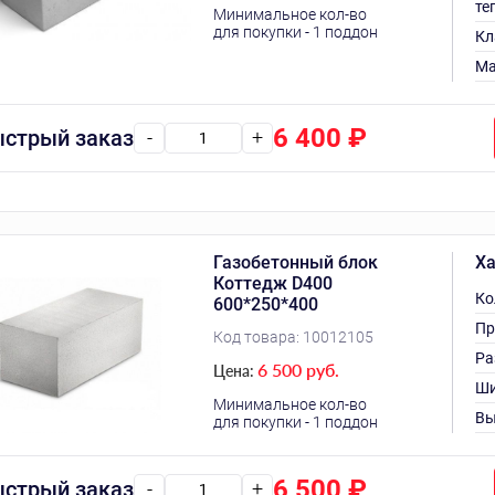
те
Минимальное кол-во
для покупки - 1 поддон
Кл
Ма
6 400
₽
стрый заказ
-
+
Газобетонный блок
Ха
Коттедж D400
Ко
600*250*400
Пр
Код товара:
10012105
Ра
6 500 руб.
Цена:
Ши
Минимальное кол-во
Вы
для покупки - 1 поддон
6 500
₽
стрый заказ
-
+