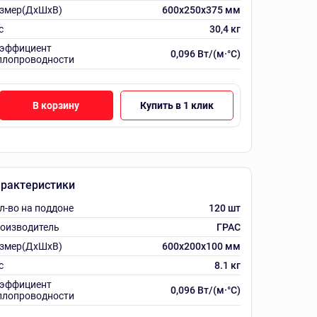
змер(ДхШхВ)
600х250х375 мм
с
30,4 кг
эффициент
0,096 Вт/(м·°C)
плопроводности
В корзину
Купить в 1 клик
рактеристики
л-во на поддоне
120 шт
оизводитель
ГРАС
змер(ДхШхВ)
600х200х100 мм
с
8.1 кг
эффициент
0,096 Вт/(м·°C)
плопроводности