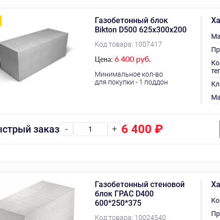
Газобетонный блок
Ха
Bikton D500 625х300х200
Ма
Код товара:
1007417
Пр
6 400 руб.
Цена:
Ко
те
Минимальное кол-во
для покупки - 1 поддон
Кл
Ма
6 400
₽
стрый заказ
-
+
Газобетонный стеновой
Ха
блок ГРАС D400
Ко
600*250*375
Пр
Код товара:
10024540