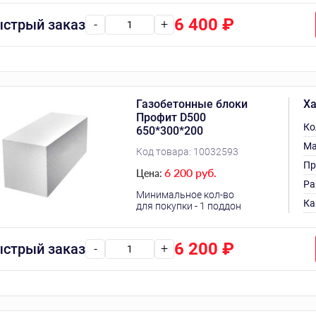
6 400
₽
стрый заказ
-
+
Газобетонные блоки
Ха
Профит D500
Ко
650*300*200
Ма
Код товара:
10032593
Пр
6 200 руб.
Цена:
Ра
Минимальное кол-во
Ка
для покупки - 1 поддон
6 200
₽
стрый заказ
-
+