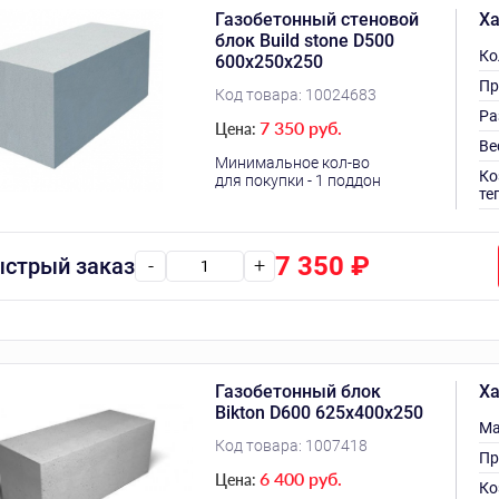
Газобетонный стеновой
Ха
блок Build stone D500
Ко
600х250х250
Пр
Код товара:
10024683
Ра
7 350 руб.
Цена:
Ве
Минимальное кол-во
Ко
для покупки - 1 поддон
те
7 350
₽
стрый заказ
-
+
Газобетонный блок
Ха
Bikton D600 625х400х250
Ма
Код товара:
1007418
Пр
6 400 руб.
Цена:
Ко