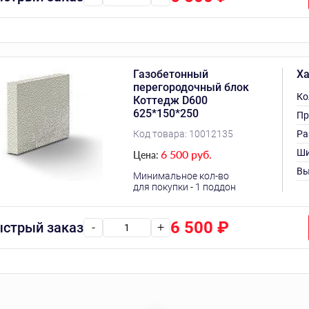
Газобетонный
Ха
перегородочный блок
Ко
Коттедж D600
625*150*250
Пр
Код товара:
10012135
Ра
Ши
6 500 руб.
Цена:
Вы
Минимальное кол-во
для покупки - 1 поддон
6 500
₽
стрый заказ
-
+