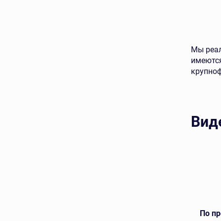
Мы реал
имеютс
крупно
Вид
По п