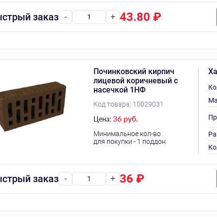
43.80
₽
стрый заказ
-
+
Починковский кирпич
Ха
лицевой коричневый с
Ко
насечкой 1НФ
Ма
Код товара:
10029031
Пр
36 руб.
Цена:
Минимальное кол-во
Ра
для покупки - 1 поддон
Ко
36
₽
стрый заказ
-
+