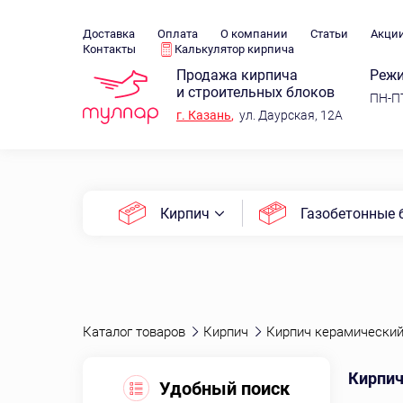
Доставка
Оплата
О компании
Статьи
Акци
Контакты
Калькулятор кирпича
Продажа кирпича
Режи
и строительных блоков
ПН-ПТ
г.
Казань
,
ул. Даурская, 12А
Кирпич
Газобетонные 
Каталог товаров
Кирпич
Кирпич керамически
Кирпич
Удобный поиск