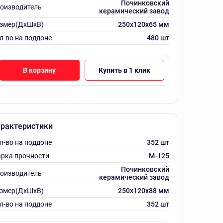
Починковский
оизводитель
керамический завод
змер(ДхШхВ)
250х120х65 мм
л-во на поддоне
480 шт
В корзину
Купить в 1 клик
рактеристики
л-во на поддоне
352 шт
рка прочности
M-125
Починковский
оизводитель
керамический завод
змер(ДхШхВ)
250х120х88 мм
л-во на поддоне
352 шт