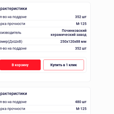
рактеристики
л-во на поддоне
352 шт
рка прочности
M-125
Починковский
оизводитель
керамический завод
змер(ДхШхВ)
250х120х88 мм
л-во на поддоне
352 шт
В корзину
Купить в 1 клик
рактеристики
л-во на поддоне
480 шт
рка прочности
M-125