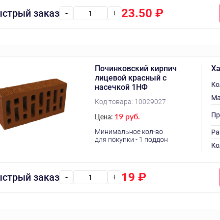
23.50
₽
стрый заказ
-
+
Починковский кирпич
Ха
лицевой красный с
Ко
насечкой 1НФ
Ма
Код товара:
10029027
Пр
19 руб.
Цена:
Минимальное кол-во
Ра
для покупки - 1 поддон
Ко
19
₽
стрый заказ
-
+