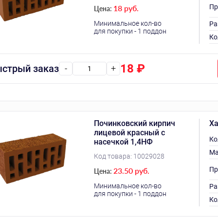
Пр
18 руб.
Цена:
Минимальное кол-во
Ра
для покупки - 1 поддон
Ко
18
₽
стрый заказ
-
+
Починковский кирпич
Ха
лицевой красный с
Ко
насечкой 1,4НФ
Ма
Код товара:
10029028
Пр
23.50 руб.
Цена:
Минимальное кол-во
Ра
для покупки - 1 поддон
Ко