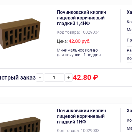
Починковский кирпич
Ха
лицевой коричневый
Ко
гладкий 1,4НФ
Ма
Код товара:
10029034
Пр
42.80 руб.
Цена:
Минимальное кол-во
Ра
для покупки - 1 поддон
Ко
42.80
₽
стрый заказ
-
+
Починковский кирпич
Ха
лицевой коричневый
Ко
гладкий 1НФ
Ма
Код товара:
10029033