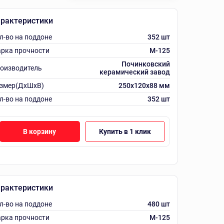
рактеристики
л-во на поддоне
352 шт
рка прочности
M-125
Починковский
оизводитель
керамический завод
змер(ДхШхВ)
250х120х88 мм
л-во на поддоне
352 шт
В корзину
Купить в 1 клик
рактеристики
л-во на поддоне
480 шт
рка прочности
M-125