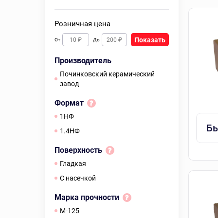
Розничная цена
Показать
От
До
Производитель
Починковский керамический
завод
Формат
1НФ
Бы
1.4НФ
Поверхность
гладкая
с насечкой
Марка прочности
M-125