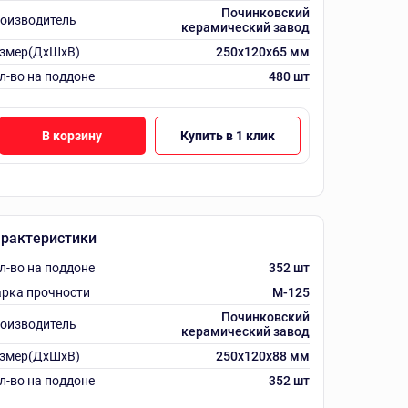
Починковский
оизводитель
керамический завод
змер(ДхШхВ)
250х120х65 мм
л-во на поддоне
480 шт
В корзину
Купить в 1 клик
рактеристики
л-во на поддоне
352 шт
рка прочности
M-125
Починковский
оизводитель
керамический завод
змер(ДхШхВ)
250х120х88 мм
л-во на поддоне
352 шт