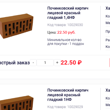
Починковский кирпич
Ха
лицевой красный
Ко
гладкий 1,4НФ
Ма
Код товара:
10029030
Пр
22.50 руб.
Цена:
Минимальное кол-во
Ра
для покупки - 1 поддон
Ко
22.50
₽
стрый заказ
-
+
Починковский кирпич
Ха
лицевой красный
Ко
гладкий 1НФ
Ма
Код товара:
10029029