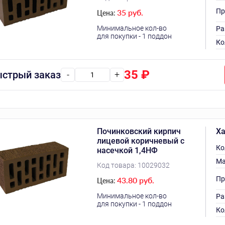
Пр
35 руб.
Цена:
Минимальное кол-во
Ра
для покупки - 1 поддон
Ко
35
₽
стрый заказ
-
+
Починковский кирпич
Ха
лицевой коричневый с
Ко
насечкой 1,4НФ
Ма
Код товара:
10029032
Пр
43.80 руб.
Цена:
Минимальное кол-во
Ра
для покупки - 1 поддон
Ко