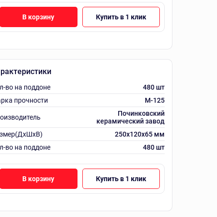
В корзину
Купить в 1 клик
рактеристики
л-во на поддоне
480 шт
рка прочности
M-125
Починковский
оизводитель
керамический завод
змер(ДхШхВ)
250х120х65 мм
л-во на поддоне
480 шт
В корзину
Купить в 1 клик