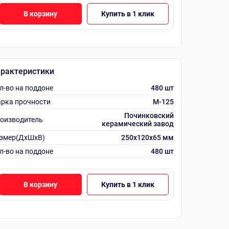
В корзину
Купить в 1 клик
рактеристики
л-во на поддоне
480 шт
рка прочности
M-125
Починковский
оизводитель
керамический завод
змер(ДхШхВ)
250х120х65 мм
л-во на поддоне
480 шт
В корзину
Купить в 1 клик