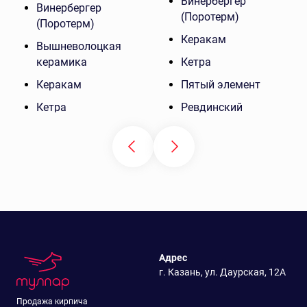
Винербергер
Винербергер
(Поротерм)
(Поротерм)
Керакам
Вышневолоцкая
керамика
Кетра
Керакам
Пятый элемент
Кетра
Ревдинский
Ключищенский
Уралглавкерамика
Мамадышский
Меакир
Пятый элемент
Ревдинский
Римкер
Адрес
Уралглавкерамика
г. Казань, ул. Даурская, 12А
Челнинский
Продажа кирпича