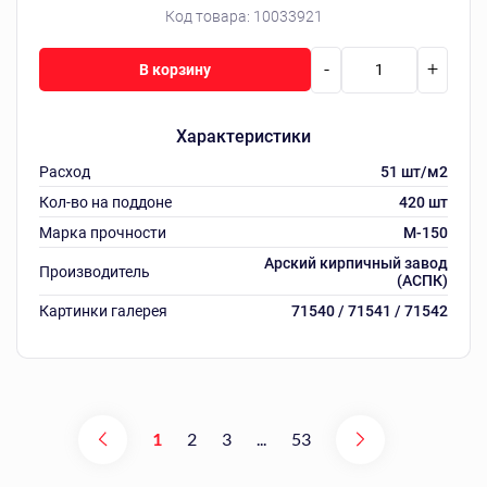
Код товара:
10033921
-
+
В корзину
Характеристики
Расход
51 шт/м2
Кол-во на поддоне
420 шт
Марка прочности
M-150
Арский кирпичный завод
Производитель
(АСПК)
Картинки галерея
71540 / 71541 / 71542
1
2
3
...
53