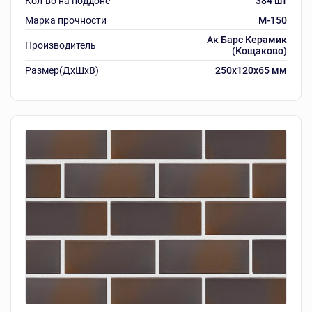
Кол-во на поддоне
384 шт
Марка прочности
M-150
Ак Барс Керамик
Производитель
(Кощаково)
Размер(ДхШхВ)
250х120х65 мм