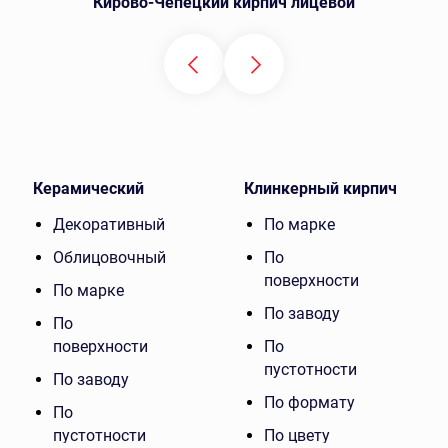
Кирово-Чепецкий кирпич лицевой
Керамический
Клинкерный кирпич
Декоративный
По марке
Облицовочный
По
поверхности
По марке
По заводу
По
поверхности
По
пустотности
По заводу
По формату
По
пустотности
По цвету