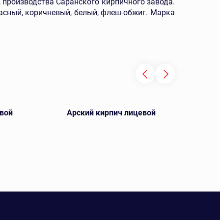
производства Саранского кирпичного завода.
асный, коричневый, белый, флеш-обжиг. Марка
вой
Арский кирпич лицевой
Кощ