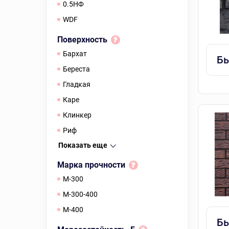
0.5НФ
WDF
Поверхность
бархат
Бы
береста
гладкая
каре
Клинкер
риф
Показать еще
Марка прочности
М-300
М-300-400
М-400
Бы