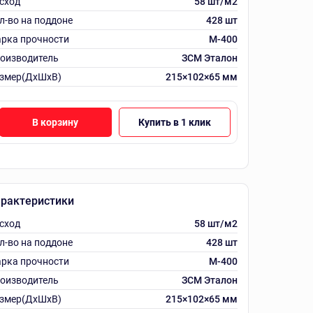
сход
58 шт/м2
л-во на поддоне
428 шт
рка прочности
М-400
оизводитель
ЗСМ Эталон
змер(ДхШхВ)
215×102×65 мм
В корзину
Купить в 1 клик
рактеристики
сход
58 шт/м2
л-во на поддоне
428 шт
рка прочности
М-400
оизводитель
ЗСМ Эталон
змер(ДхШхВ)
215×102×65 мм