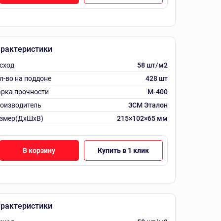
рактеристики
сход
58 шт/м2
л-во на поддоне
428 шт
рка прочности
М-400
оизводитель
ЗСМ Эталон
змер(ДхШхВ)
215×102×65 мм
В корзину
Купить в 1 клик
рактеристики