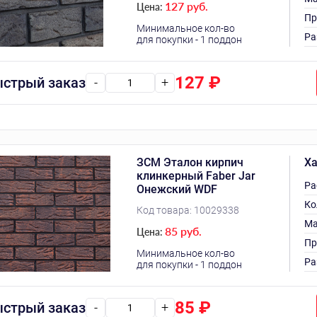
127 руб.
Цена:
Пр
Минимальное кол-во
Ра
для покупки - 1 поддон
127
₽
стрый заказ
-
+
ЗСМ Эталон кирпич
Ха
клинкерный Faber Jar
Ра
Онежский WDF
Ко
Код товара:
10029338
Ма
85 руб.
Цена:
Пр
Минимальное кол-во
Ра
для покупки - 1 поддон
85
₽
стрый заказ
-
+