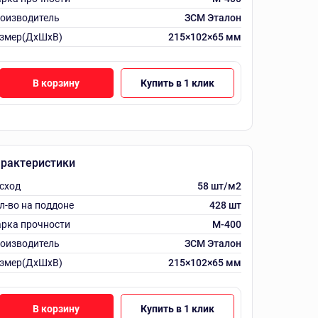
оизводитель
ЗСМ Эталон
змер(ДхШхВ)
215×102×65 мм
В корзину
Купить в 1 клик
рактеристики
сход
58 шт/м2
л-во на поддоне
428 шт
рка прочности
М-400
оизводитель
ЗСМ Эталон
змер(ДхШхВ)
215×102×65 мм
В корзину
Купить в 1 клик