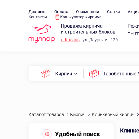
Доставка
Оплата
О компании
Статьи
Акци
Контакты
Калькулятор кирпича
Продажа кирпича
Режи
и строительных блоков
ПН-ПТ
г.
Казань
,
ул. Даурская, 12А
Кирпич
Газобетонные 
Каталог товаров
Кирпич
Клинкерный кирпич
Клинке
Удобный поиск