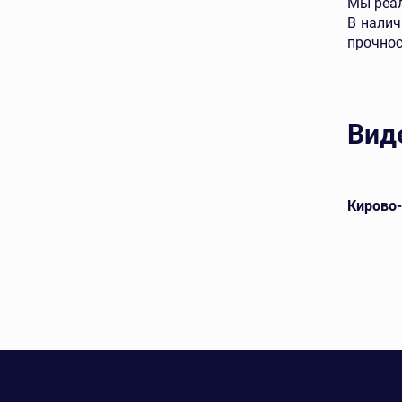
Мы реал
В налич
прочнос
Вид
евой
Ключищинский кирпич лицевой
Кирово