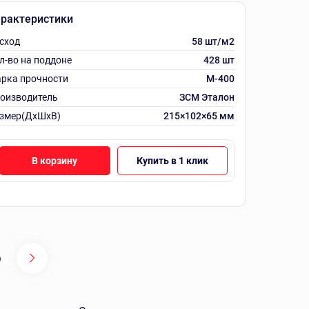
рактеристики
сход
58 шт/м2
л-во на поддоне
428 шт
рка прочности
М-400
оизводитель
ЗСМ Эталон
змер(ДхШхВ)
215×102×65 мм
В корзину
Купить в 1 клик
0