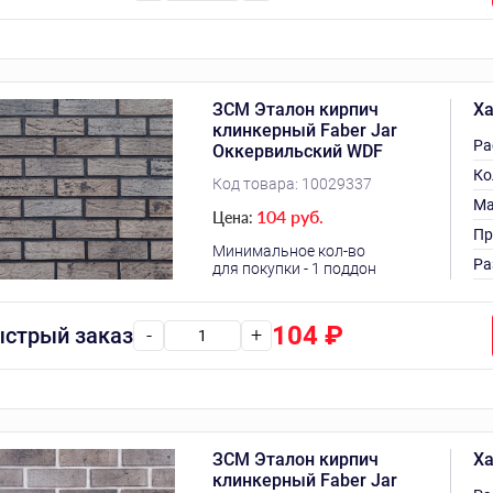
ЗСМ Эталон кирпич
Ха
клинкерный Faber Jar
Ра
Оккервильский WDF
Ко
Код товара:
10029337
Ма
104 руб.
Цена:
Пр
Минимальное кол-во
Ра
для покупки - 1 поддон
104
₽
стрый заказ
-
+
ЗСМ Эталон кирпич
Ха
клинкерный Faber Jar