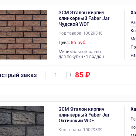
ЗСМ Эталон кирпич
Ха
клинкерный Faber Jar
Ра
Чудской WDF
Ко
Код товара:
10029340
Ма
85 руб.
Цена:
Пр
Минимальное кол-во
Ра
для покупки - 1 поддон
85
₽
стрый заказ
-
+
ЗСМ Эталон кирпич
Ха
клинкерный Faber Jar
Ра
Охтинский WDF
Ко
Код товара:
10029339
Ма