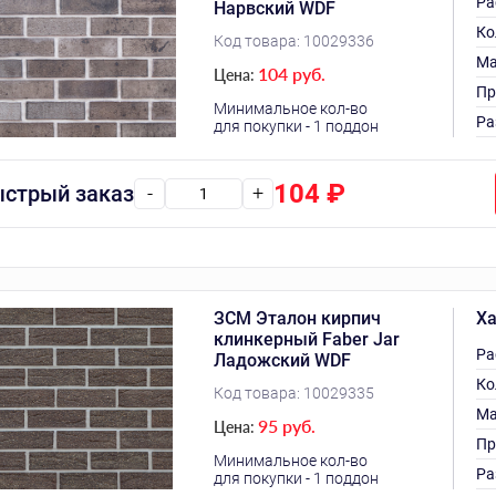
Ра
Нарвский WDF
Ко
Код товара:
10029336
Ма
104 руб.
Цена:
Пр
Минимальное кол-во
Ра
для покупки - 1 поддон
104
₽
стрый заказ
-
+
ЗСМ Эталон кирпич
Ха
клинкерный Faber Jar
Ра
Ладожский WDF
Ко
Код товара:
10029335
Ма
95 руб.
Цена:
Пр
Минимальное кол-во
Ра
для покупки - 1 поддон