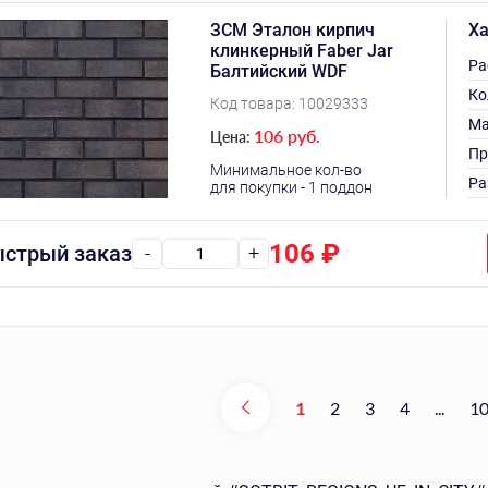
ЗСМ Эталон кирпич
Ха
клинкерный Faber Jar
Ра
Балтийский WDF
Ко
Код товара:
10029333
Ма
106 руб.
Цена:
Пр
Минимальное кол-во
Ра
для покупки - 1 поддон
106
₽
стрый заказ
-
+
1
2
3
4
...
1