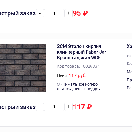
95
₽
стрый заказ
-
+
ЗСМ Эталон кирпич
Ха
клинкерный Faber Jar
Ра
Кронштадский WDF
Ко
Код товара:
10029334
Ма
117 руб.
Цена:
Пр
Минимальное кол-во
Ра
для покупки - 1 поддон
117
₽
стрый заказ
-
+