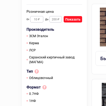
Розничная цена
Показать
От
До
Производитель
ЗСМ Эталон
Керма
ЛСР
Саранский кирпичный завод
Бы
(МАГМА)
Тип
Облицовочный
Формат
0.7НФ
1НФ