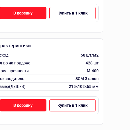
В корзину
Купить в 1 клик
рактеристики
сход
58 шт/м2
л-во на поддоне
428 шт
рка прочности
М-400
оизводитель
ЗСМ Эталон
змер(ДхШхВ)
215×102×65 мм
В корзину
Купить в 1 клик