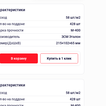
рактеристики
сход
58 шт/м2
л-во на поддоне
428 шт
рка прочности
М-400
оизводитель
ЗСМ Эталон
змер(ДхШхВ)
215×102×65 мм
В корзину
Купить в 1 клик
рактеристики
сход
58 шт/м2
л-во на поддоне
428 шт
рка прочности
М-400