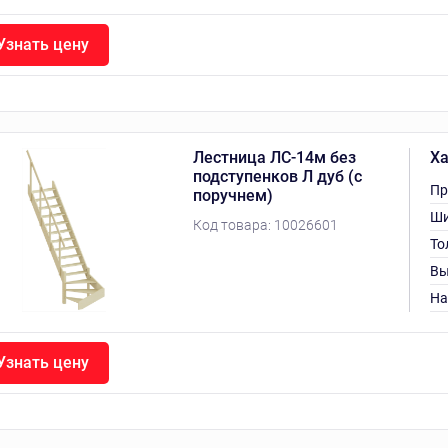
Узнать цену
Лестница ЛС-14м без
Ха
подступенков Л дуб (с
Пр
поручнем)
Ши
Код товара:
10026601
То
Вы
На
Узнать цену