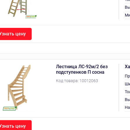
Вы
Ми
Узнать цену
Лестница ЛС-92м/2 без
Ха
подступенков П сосна
Пр
Код товара:
10012063
Ши
То
Вы
На
Узнать цену