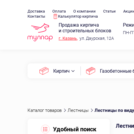
Доставка
Оплата
О компании
Статьи
Акци
Контакты
Калькулятор кирпича
Продажа кирпича
Режи
и строительных блоков
ПН-ПТ
г.
Казань
,
ул. Даурская, 12А
Кирпич
Газобетонные 
Каталог товаров
Лестницы
Лестницы по вид
Лестни
Удобный поиск