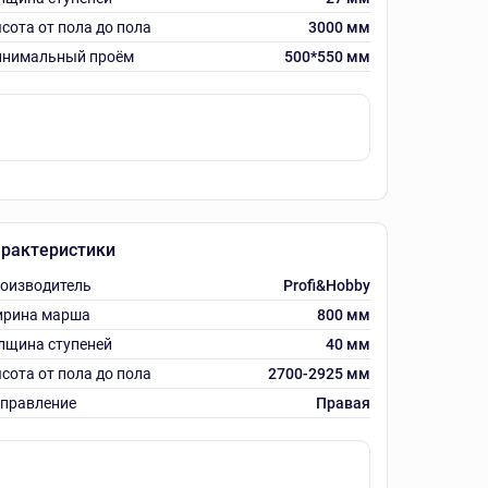
сота от пола до пола
3000 мм
нимальный проём
500*550 мм
рактеристики
оизводитель
Profi&Hobby
рина марша
800 мм
лщина ступеней
40 мм
сота от пола до пола
2700-2925 мм
правление
Правая