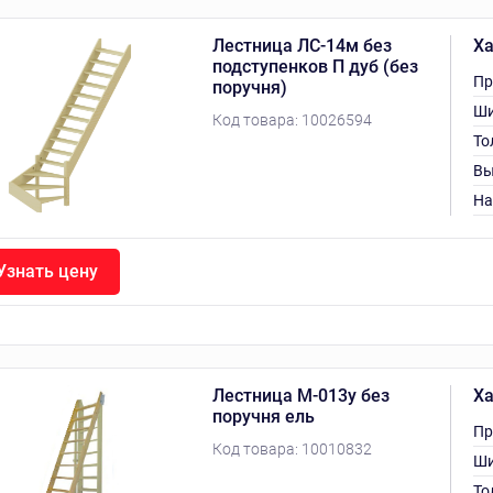
Лестница ЛС-14м без
Ха
подступенков П дуб (без
Пр
поручня)
Ши
Код товара:
10026594
То
Вы
На
Узнать цену
Лестница М-013у без
Ха
поручня ель
Пр
Код товара:
10010832
Ши
То