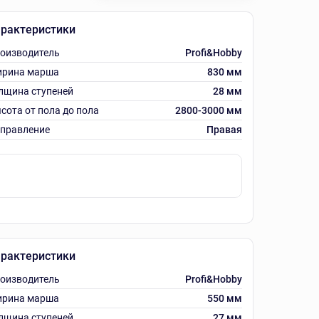
рактеристики
оизводитель
Profi&Hobby
рина марша
830 мм
лщина ступеней
28 мм
сота от пола до пола
2800-3000 мм
правление
Правая
рактеристики
оизводитель
Profi&Hobby
рина марша
550 мм
лщина ступеней
27 мм