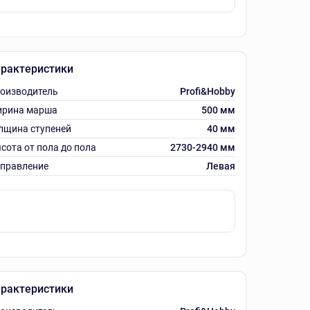
рактеристики
оизводитель
Profi&Hobby
рина марша
500 мм
лщина ступеней
40 мм
сота от пола до пола
2730-2940 мм
правление
Левая
рактеристики