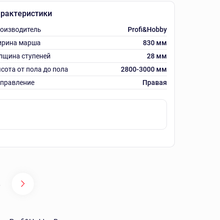
рактеристики
оизводитель
Profi&Hobby
рина марша
830 мм
лщина ступеней
28 мм
сота от пола до пола
2800-3000 мм
правление
Правая
5