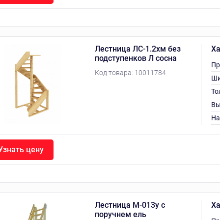
Лестница ЛС-1.2хм без
Ха
подступенков Л сосна
Пр
Код товара:
10011784
Ши
То
Вы
На
Узнать цену
Лестница М-013у с
Ха
поручнем ель