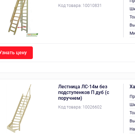
Пр
Код товара:
10010831
Ши
То
Вы
Ми
Узнать цену
Лестница ЛС-14м без
Ха
подступенков П дуб (с
Пр
поручнем)
Ши
Код товара:
10026602
То
Вы
На