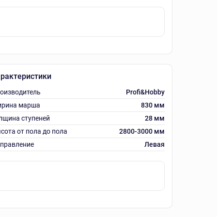
рактеристики
оизводитель
Profi&Hobby
рина марша
830 мм
лщина ступеней
28 мм
сота от пола до пола
2800-3000 мм
правление
Левая