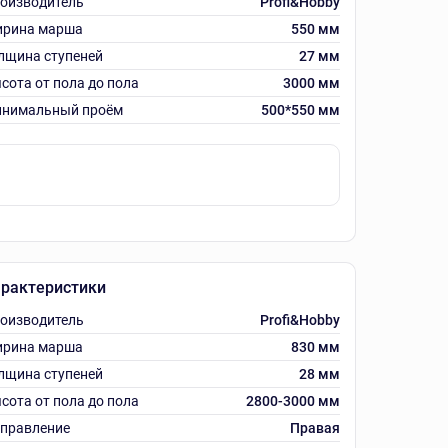
оизводитель
Profi&Hobby
рина марша
550 мм
лщина ступеней
27 мм
сота от пола до пола
3000 мм
нимальный проём
500*550 мм
рактеристики
оизводитель
Profi&Hobby
рина марша
830 мм
лщина ступеней
28 мм
сота от пола до пола
2800-3000 мм
правление
Правая