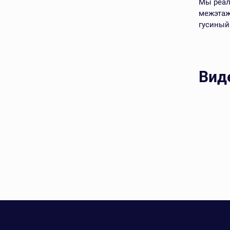
Мы реал
межэтаж
гусиный
Вид