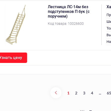
Лестница ЛС-14м без
Ха
подступенков П бук (с
Пр
поручнем)
Ши
Код товара:
10026600
То
Вы
На
Узнать цену
1
2
3
4
...
6