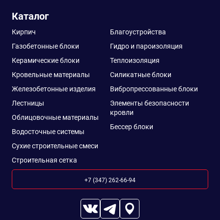
Satin
Каталог
Satin Matt
Кирпич
Благоустройства
Velur
Газобетонные блоки
Гидро и пароизоляция
VikingMP
Керамические блоки
Теплоизоляция
Кровельные материалы
Силикатные блоки
VikingMP Е
Железобетонные изделия
Вибропрессованные блоки
Пластизол
Лестницы
Элементы безопасности
Полиэстер
кровли
Облицовочные материалы
РЕ
Бессер блоки
Водосточные системы
РЕ Matt
Сухие строительные смеси
Стальной
Строительная сетка
бархат
+7 (347) 262-66-94