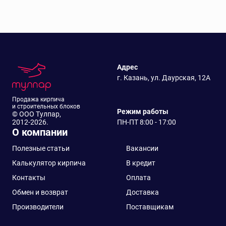
Drap
GreenCoat Pural
BT
GreenCoat Pural
Адрес
Matt BT
г. Казань, ул. Даурская, 12А
NormanMP
Продажа кирпича
Print РФ
и строительных блоков
Режим работы
© ООО Тулпар,
PURETAN
2012-2026.
ПН-ПТ 8:00 - 17:00
О компании
PurLite Matt
Полезные статьи
Вакансии
PURMAN
Калькулятор кирпича
В кредит
Quarzit
Контакты
Оплата
Quarzit lite
Обмен и возврат
Доставка
Quarzit Pro Matt
Производители
Поставщикам
Safari