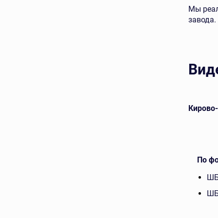
Мы реал
завода.
Вид
евой
Ключищинский кирпич лицевой
Кирово
По ф
ШБ
ШБ