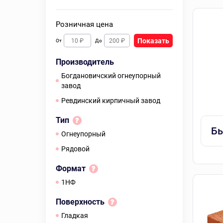
Розничная цена
Показать
От
До
Производитель
Богдановичский огнеупорный
завод
Ревдинский кирпичный завод
Тип
Бы
Огнеупорный
Рядовой
Формат
1НФ
Поверхность
гладкая