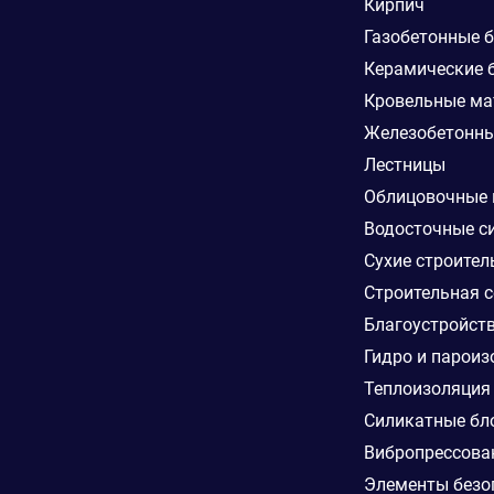
Кирпич
Газобетонные 
Керамические 
Кровельные ма
Железобетонны
Лестницы
Облицовочные
Водосточные с
Сухие строител
Строительная с
Благоустройст
Гидро и пароиз
Теплоизоляция
Силикатные бл
Вибропрессова
Элементы безо