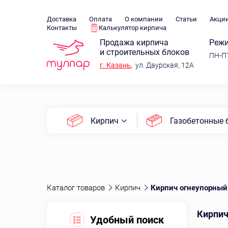
Доставка
Оплата
О компании
Статьи
Акци
Контакты
Калькулятор кирпича
Продажа кирпича
Режи
и строительных блоков
ПН-ПТ
г.
Казань
,
ул. Даурская, 12А
Кирпич
Газобетонные 
Каталог товаров
Кирпич
Кирпич огнеупорный
Кирпич
Удобный поиск