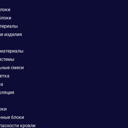
блоки
блоки
териалы
е изделия
 материалы
истемы
ьные смеси
етка
ва
оляция
оки
нные блоки
пасности кровли