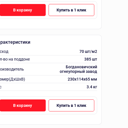
В корзину
Купить в 1 клик
рактеристики
сход
70 шт/м2
л-во на поддоне
385 шт
Богдановичский
оизводитель
огнеупорный завод
змер(ДхШхВ)
230х114х65 мм
с
3.4 кг
В корзину
Купить в 1 клик