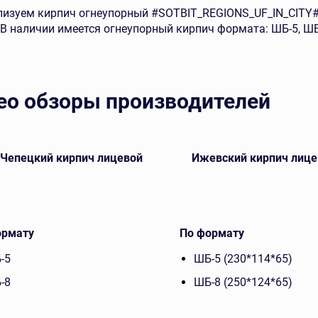
изуем кирпич огнеупорный #SOTBIT_REGIONS_UF_IN_CITY#,
 В наличии имеется огнеупорный кирпич формата: ШБ-5, ШБ
ео обзоры производителей
-Чепецкий кирпич лицевой
Ижевский кирпич лице
ормату
По формату
-5
ШБ-5 (230*114*65)
-8
ШБ-8 (250*124*65)