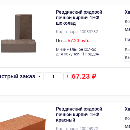
Ревдинский рядовой
Ха
печной кирпич 1НФ
Ко
шоколад
Ма
Код товара:
10033782
Пр
67.23 руб.
Цена:
Минимальное кол-во
Ра
для покупки - 1 поддон
Ка
67.23
₽
стрый заказ
-
+
Ревдинский рядовой
Ха
печной кирпич 1НФ
Ко
красный
Ма
Код товара:
10024972