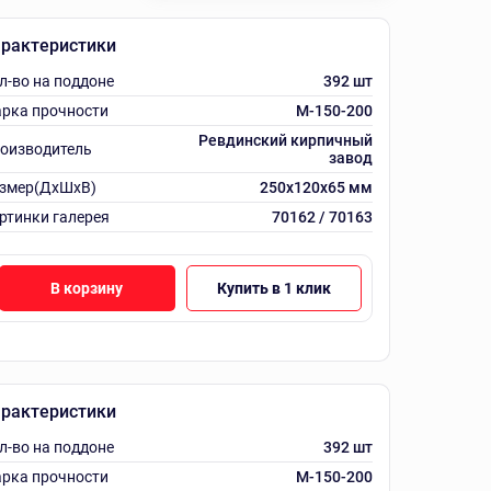
рактеристики
л-во на поддоне
392 шт
рка прочности
М-150-200
Ревдинский кирпичный
оизводитель
завод
змер(ДхШхВ)
250х120х65 мм
ртинки галерея
70162 / 70163
В корзину
Купить в 1 клик
рактеристики
л-во на поддоне
392 шт
рка прочности
М-150-200