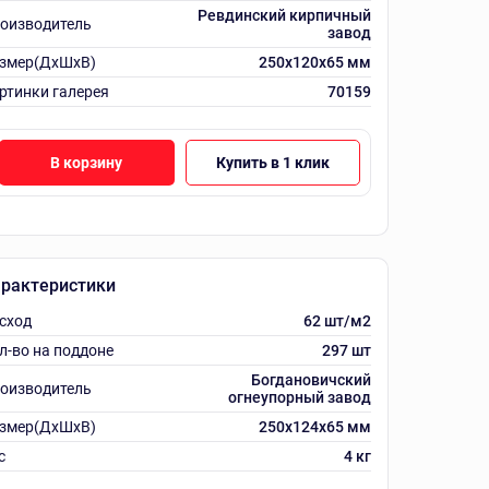
Ревдинский кирпичный
оизводитель
завод
змер(ДхШхВ)
250х120х65 мм
ртинки галерея
70159
В корзину
Купить в 1 клик
рактеристики
сход
62 шт/м2
л-во на поддоне
297 шт
Богдановичский
оизводитель
огнеупорный завод
змер(ДхШхВ)
250х124х65 мм
с
4 кг