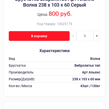
Волна 238 х 103 х 60 Серый
800 руб.
Цена:
Код товара:
10025179
-
+
В корзину
Характеристики
Вид
Волна
Брусчатка
Вибролитье тип
Производитель
Арт Альянс
Размер(ДхШхВ)
238 х 103 х 60 мм
Кол-во /Масса
43шт./130кг