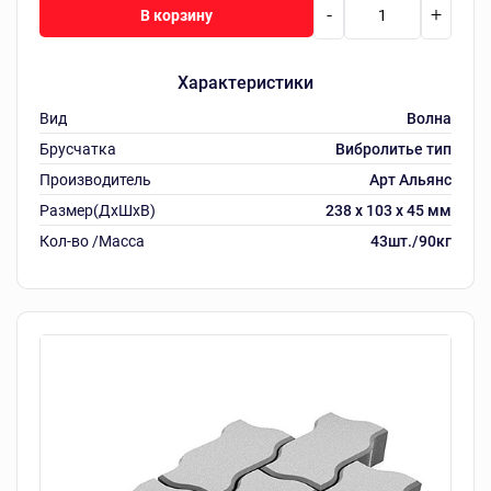
-
+
В корзину
Характеристики
Вид
Волна
Брусчатка
Вибролитье тип
Производитель
Арт Альянс
Размер(ДхШхВ)
238 х 103 х 45 мм
Кол-во /Масса
43шт./90кг