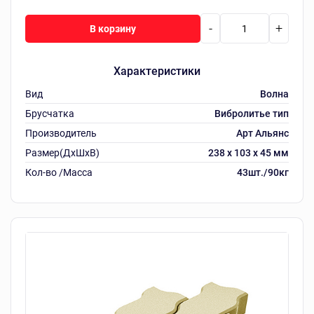
-
+
В корзину
Характеристики
Вид
Волна
Брусчатка
Вибролитье тип
Производитель
Арт Альянс
Размер(ДхШхВ)
238 х 103 х 45 мм
Кол-во /Масса
43шт./90кг