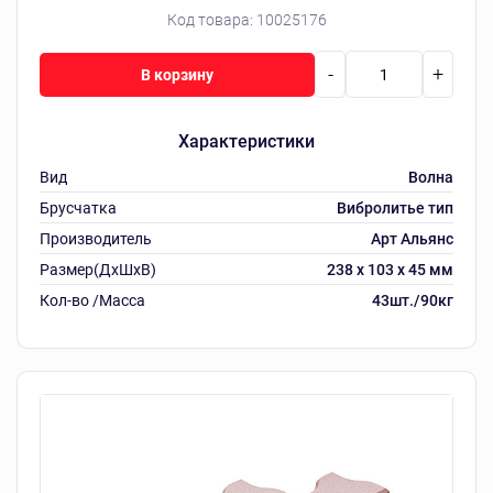
Код товара:
10025176
-
+
В корзину
Характеристики
Вид
Волна
Брусчатка
Вибролитье тип
Производитель
Арт Альянс
Размер(ДхШхВ)
238 х 103 х 45 мм
Кол-во /Масса
43шт./90кг