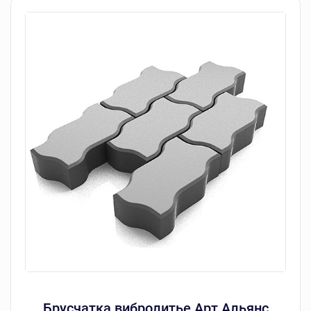
Брусчатка вибролитье Арт Альянс