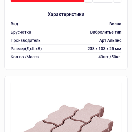
Характеристики
Вид
Волна
Брусчатка
Вибролитье тип
Производитель
Арт Альянс
Размер(ДхШхВ)
238 х 103 х 25 мм
Кол-во /Масса
43шт./50кг.