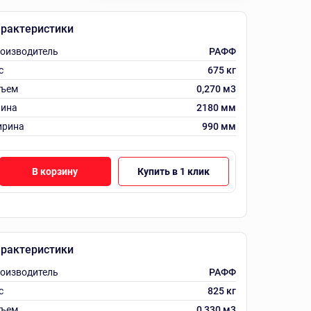
рактеристики
оизводитель
РАФФ
с
675 кг
ъем
0,270 м3
ина
2180 мм
рина
990 мм
В корзину
Купить в 1 клик
рактеристики
оизводитель
РАФФ
с
825 кг
ъем
0,330 м3