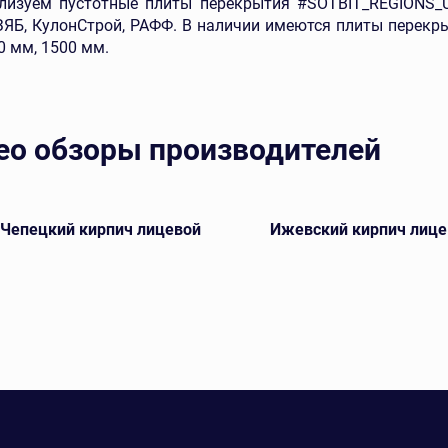
изуем пустотные плиты перекрытия #SOTBIT_REGIONS_UF_
ЯБ, КулонСтрой, РАФФ. В наличии имеются плиты перекры
0 мм, 1500 мм.
ео обзоры производителей
-Чепецкий кирпич лицевой
Ижевский кирпич лице