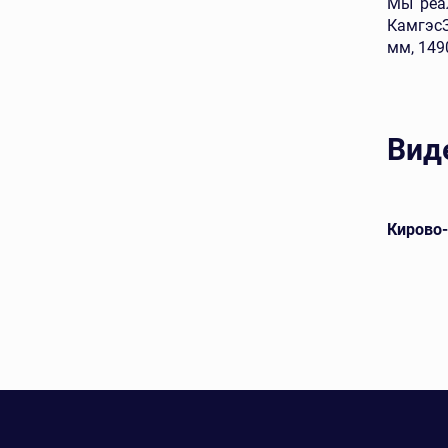
Мы реал
КамгэсЗ
мм, 149
Вид
евой
Арский кирпич лицевой
Кирово