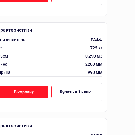
рактеристики
оизводитель
РАФФ
с
725 кг
ъем
0,290 м3
ина
2280 мм
рина
990 мм
В корзину
Купить в 1 клик
рактеристики