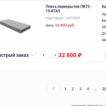
Плита перекрытия ПК72-
Ха
15-8ТА5
Пр
Код товара:
10019993
Ве
32 800 руб.
Цена:
Об
Дл
Ши
32 800
₽
стрый заказ
-
+
1
2
3
4
...
2