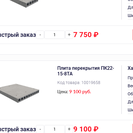
Дл
Ши
7 750
₽
стрый заказ
-
+
Плита перекрытия ПК22-
Ха
15-8ТА
Пр
Код товара:
10019658
Ве
9 100 руб.
Цена:
Об
Дл
Ши
9 100
₽
стрый заказ
-
+