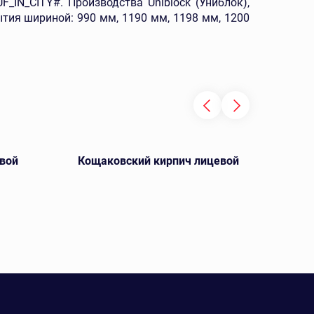
IN_CITY#. Производства Uniblock (Униблок),
тия шириной: 990 мм, 1190 мм, 1198 мм, 1200
вой
Кощаковский кирпич лицевой
Ключ