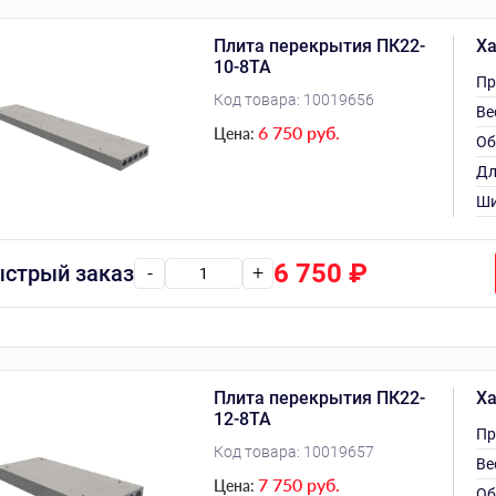
Плита перекрытия ПК22-
Ха
10-8ТА
Пр
Код товара:
10019656
Ве
6 750 руб.
Цена:
Об
Дл
Ши
6 750
₽
стрый заказ
-
+
Плита перекрытия ПК22-
Ха
12-8ТА
Пр
Код товара:
10019657
Ве
7 750 руб.
Цена:
Об