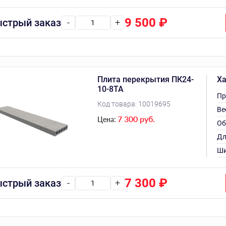
9 500
₽
стрый заказ
-
+
Плита перекрытия ПК24-
Ха
10-8ТА
Пр
Код товара:
10019695
Ве
7 300 руб.
Цена:
Об
Дл
Ши
7 300
₽
стрый заказ
-
+