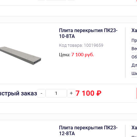
Плита перекрытия ПК23-
Ха
10-8ТА
Пр
Код товара:
10019659
Ве
7 100 руб.
Цена:
Об
Дл
Ши
7 100
₽
стрый заказ
-
+
Плита перекрытия ПК23-
Ха
12-8ТА