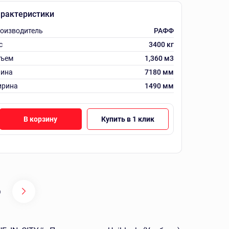
рактеристики
оизводитель
РАФФ
с
3400 кг
ъем
1,360 м3
ина
7180 мм
рина
1490 мм
В корзину
Купить в 1 клик
0